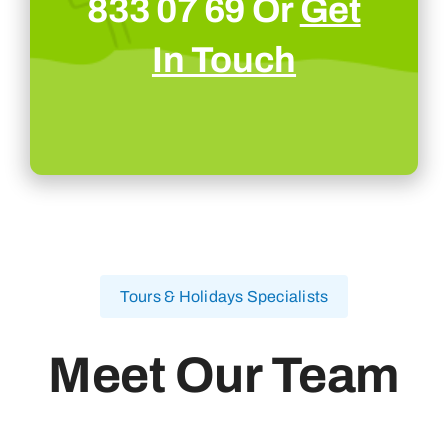
833 07 69 Or
Get
In Touch
Tours & Holidays Specialists
Meet Our Team