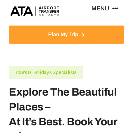
Zum
MENU
Inhalt
springen
Startseite
Plan My Trip
Touren
Reiseziele
Tours & Holidays Specialists
Explore The Beautiful
Blog
Places –
Kontakt
At It’s Best. Book Your
Deutsch