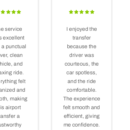
e service
I enjoyed the
 excellent
transfer
 a punctual
because the
iver, clean
driver was
hicle, and
courteous, the
axing ride.
car spotless,
rything felt
and the ride
anized and
comfortable.
oth, making
The experience
is airport
felt smooth and
ransfer a
efficient, giving
ustworthy
me confidence.