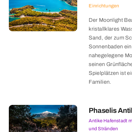
Einrichtungen
Der Moonlight Be
kristallklares Wa
Sand, der zum S
Sonnenbaden einl
nahegelegene Moo
seinen Grünfläch
Spielplätzen ist ei
Familien.
Phaselis Anti
Antike Hafenstadt 
und Stränden