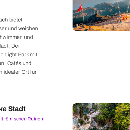
ach bietet
sser und weichen
chwimmen und
ädt. Der
nlight Park mit
en, Cafés und
n idealer Ort für
ke Stadt
mit römischen Ruinen