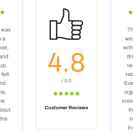
r was
Th
h a
was
iver,
with
4.8
 and
dr
up.
ve
felt
rel
/ 5.0
and
Eve
le,
org
me
smo
Customer Reviews
about
th
this
t
.
tr