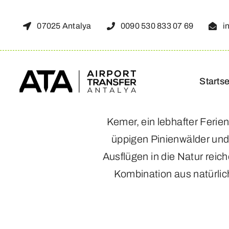
Zum
Inhalt
07025 Antalya
0090 530 833 07 69
i
springen
Startse
Kemer, ein lebhafter Ferie
üppigen Pinienwälder und 
Ausflügen in die Natur reic
Kombination aus natürli