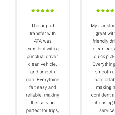
The airport
My transfe
transfer with
great wit
ATA was
friendly dr
excellent with a
clean car,
punctual driver,
quick pick
clean vehicle,
Everything 
and smooth
smooth 
ride. Everything
comfortab
felt easy and
making 
reliable, making
confident 
this service
choosing 
perfect for trips,
service