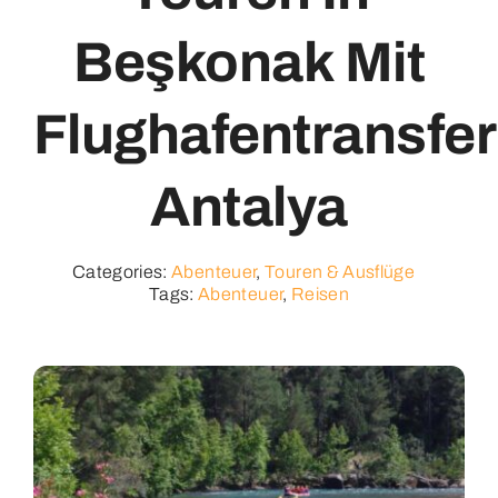
Beşkonak Mit
Flughafentransfer
Antalya
Categories:
Abenteuer
,
Touren & Ausflüge
Tags:
Abenteuer
,
Reisen