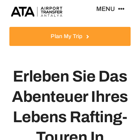
Zum
MENU
Inhalt
springen
Startseite
Plan My Trip
Touren
Erleben Sie Das
Reiseziele
Abenteuer Ihres
Blog
Lebens Rafting-
Kontakt
Touren In
Deutsch