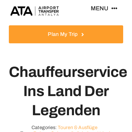
Zum
MENU
Inhalt
springen
Startseite
Plan My Trip
Touren
Chauffeurservice
Reiseziele
Ins Land Der
Blog
Legenden
Kontakt
Categories:
Touren & Ausflüge
Deutsch