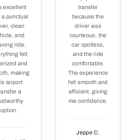
 excellent
transfer
 a punctual
because the
iver, clean
driver was
hicle, and
courteous, the
axing ride.
car spotless,
rything felt
and the ride
anized and
comfortable.
oth, making
The experience
is airport
felt smooth and
ransfer a
efficient, giving
ustworthy
me confidence.
option.
Jeppe C.