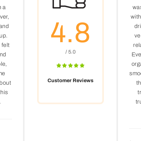
h a
was
iver,
with
4.8
 and
dr
up.
ve
felt
rel
/ 5.0
and
Eve
le,
org
me
smo
Customer Reviews
about
th
this
t
.
tr