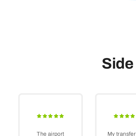
Side
The airport
My transfe