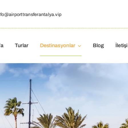
nfo@airporttransferantalya.vip
fa
Turlar
Destinasyonlar
Blog
İletiş