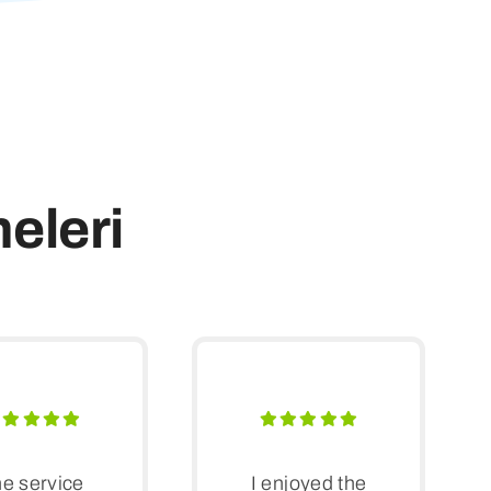
eleri
e service
I enjoyed the