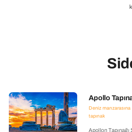
k
Sid
Apollo Tapın
Deniz manzarasına s
tapınak
Apollon Tapınağı 