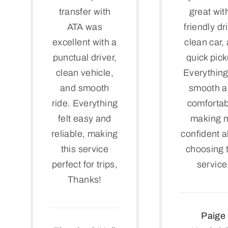
transfer with
great wit
ATA was
friendly dr
excellent with a
clean car,
punctual driver,
quick pick
clean vehicle,
Everything 
and smooth
smooth 
ride. Everything
comfortab
felt easy and
making 
reliable, making
confident 
this service
choosing 
perfect for trips,
service
Thanks!
Paige