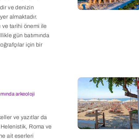
dir ve denizin
er almaktadır.
ı ve tarihi önemi ile
llikle gün batımında
oğrafçılar için bir
mında arkeoloji
ller ve yazıtlar da
 Helenistik, Roma ve
e ait eserleri