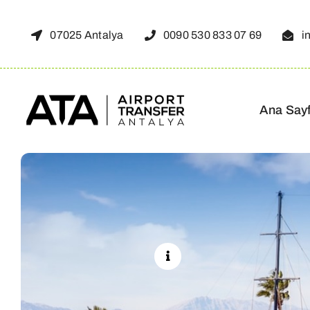
Skip
to
07025 Antalya
0090 530 833 07 69
i
content
Ana Say