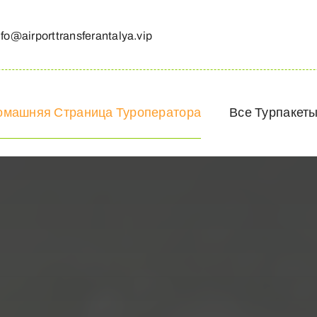
nfo@airporttransferantalya.vip
омашняя Страница Туроператора
Все Турпакет