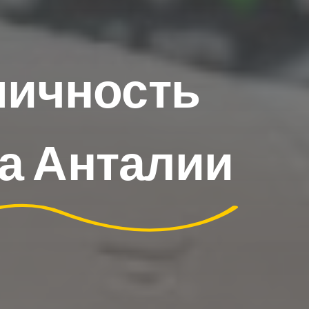
мичность
а Анталии